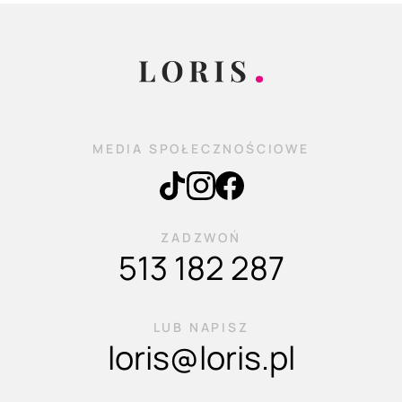
MEDIA SPOŁECZNOŚCIOWE
ZADZWOŃ
513 182 287
LUB NAPISZ
loris@loris.pl