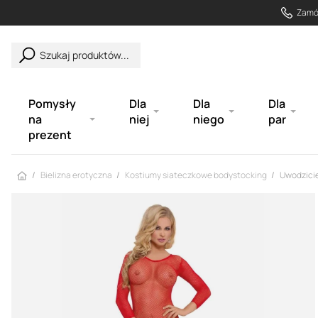
Zamów
Szukaj produktów...
Pomysły
Dla
Dla
Dla
na
niej
niego
par
prezent
Strona główna
Bielizna erotyczna
Kostiumy siateczkowe bodystocking
Uwodzicie