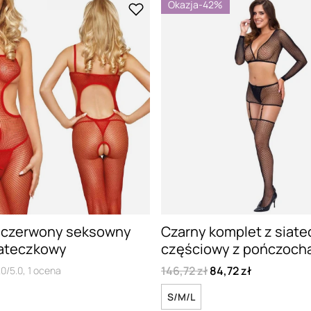
Okazja
-42%
 czerwony seksowny
Czarny komplet z siatec
iateczkowy
częściowy z pończocha
146,72 zł
84,72 zł
.0/5.0,
1
ocena
S/M/L