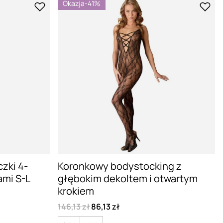
Okazja
-41%
zki 4-
Koronkowy bodystocking z
mi S-L
głębokim dekoltem i otwartym
krokiem
146,13 zł
86,13 zł