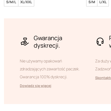
S/M/L
XL/XXL
S/M
L/XL
Gwarancja
dyskrecji.
Nie używamy opakowań
Za duży 
zdradzających zawartość paczek.
Zadzwoń 
Gwarancja 100% dyskrecji.
Skontaktu
Dowiedz się więcej