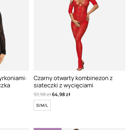
yrkoniami:
Czarny otwarty kombinezon z
czka
siateczki z wycięciami
97,98 zł
64,98 zł
S/M/L