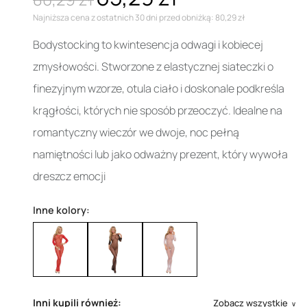
Najniższa cena z ostatnich 30 dni przed obniżką: 80,29 zł
Bodystocking to kwintesencja odwagi i kobiecej
zmysłowości. Stworzone z elastycznej siateczki o
finezyjnym wzorze, otula ciało i doskonale podkreśla
krągłości, których nie sposób przeoczyć. Idealne na
romantyczny wieczór we dwoje, noc pełną
namiętności lub jako odważny prezent, który wywoła
dreszcz emocji
Inne kolory:
Inni kupili również:
Zobacz wszystkie
∨