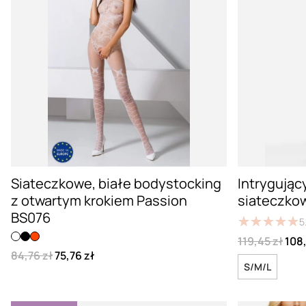
Siateczkowe, białe bodystocking
Intrygując
z otwartym krokiem Passion
siateczko
BS076
★
★
★
★
★
★
★
★
★
★
5
119,45 zł
108,
84,76 zł
75,76 zł
S/M/L