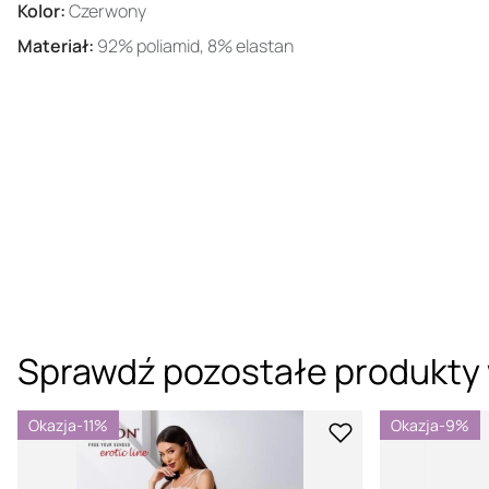
Kolor:
Czerwony
Materiał:
92% poliamid, 8% elastan
Sprawdź pozostałe produkty 
Okazja
-11%
Okazja
-9%