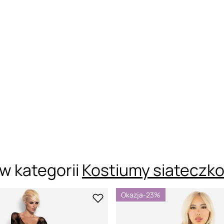
w kategorii
Kostiumy siateczk
Okazja
-23%