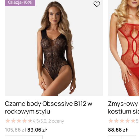
Okazja
-16%
Czarne body Obsessive B112 w
Zmysłowy
rockowym stylu
kostium s
★
★
★
★
★
★
★
★
★
★
★
★
★
★
★
★
★
★
★
★
4.5/5.0,
2
oceny
5
105,66 zł
89,06 zł
88,88 zł