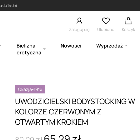
 do 14 dni
Zaloguj się
Ulubione
Koszyk
Bielizna
Nowości
Wyprzedaż
erotyczna
Okazja
-19%
UWODZICIELSKI BODYSTOCKING W
KOLORZE CZERWONYM Z
OTWARTYM KROKIEM
65,29 zł
80,29 zł