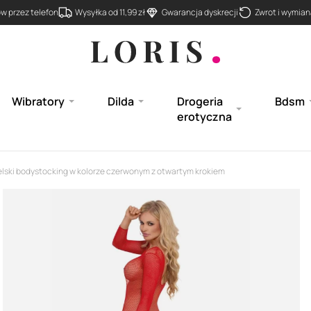
 przez telefon
Wysyłka od 11,99 zł
Gwarancja dyskrecji
Zwrot i wymiana
Wibratory
Dilda
Drogeria
Bdsm
erotyczna
lski bodystocking w kolorze czerwonym z otwartym krokiem