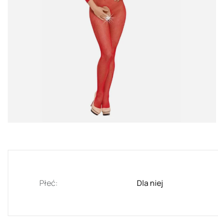
Płeć:
Dla niej