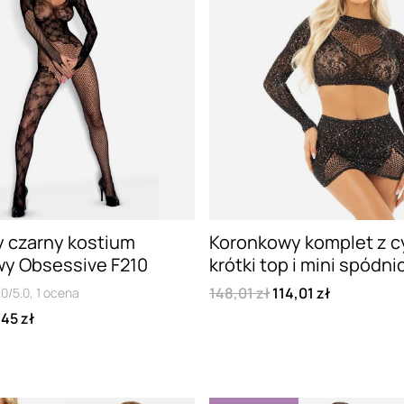
y czarny kostium
Koronkowy komplet z c
wy Obsessive F210
krótki top i mini spódni
148,01 zł
114,01 zł
.0/5.0,
1
ocena
45 zł