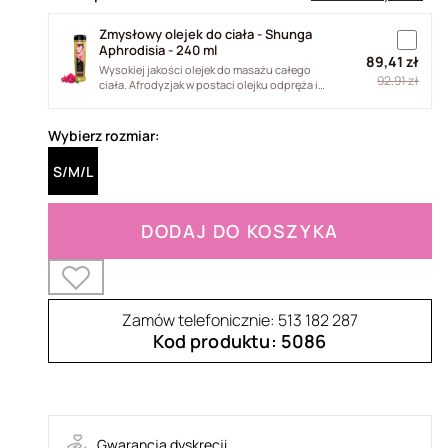
Zmysłowy olejek do ciała - Shunga
Aphrodisia - 240 ml
89,41 zł
Wysokiej jakości olejek do masażu całego
92,91 zł
ciała. Afrodyzjak w postaci olejku odpręża i
relaksuje ciało. Jego formuła...
Wybierz rozmiar:
S/M/L
DODAJ DO KOSZYKA
Zamów telefonicznie: 513 182 287
Kod produktu: 5086
bodystocking-Netty
Gwarancja dyskrecji