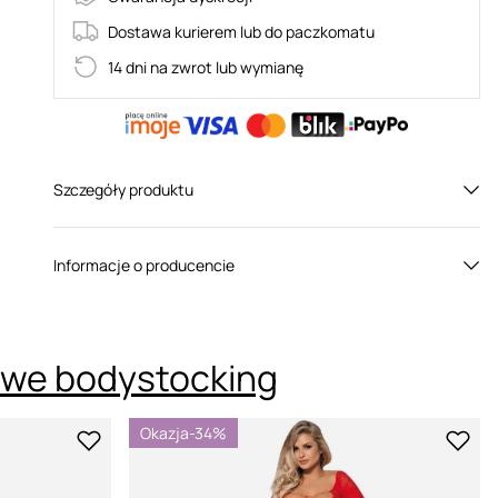
Dostawa kurierem lub do paczkomatu
14 dni na zwrot lub wymianę
Szczegóły produktu
Płeć:
Dla niej
Informacje o producencie
Kolor:
Czerwony
owe bodystocking
Okazja
-34%