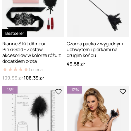
Bestseller
Rianne S Kit dAmour
Czarna packa z wygodnym
Pink/Gold - Zestaw
uchwytem i piórkami na
akcesoriów w kolorze różu z
drugim końcu
dodatkiem złota
49,58 zł
★
★
★
★
★
★
★
★
★
★
1
ocena
109,99 zł
106,39 zł
-18%
-12%