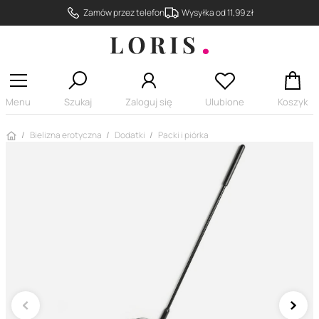
Zamów przez telefon
Wysyłka od 11,99 zł
Menu
Szukaj
Zaloguj się
Ulubione
Koszyk
Strona główna
Bielizna erotyczna
Dodatki
Packi i piórka