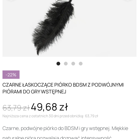
-22%
CZARNE ŁASKOCZĄCE PIÓRKO BDSM Z PODWÓJNYMI
PIÓRAMI DO GRY WSTĘPNEJ
49,68 zł
63,79 zł
Najniższa cena z ostatnich 30 dni przed obniżką: 63,79 zł
Czarne, podwójne piórko do BDSM i gry wstępnej. Miękkie
naturalne pióra pozwalają dozować intensywność