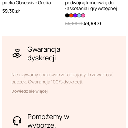
packa Obsessive Gretia
podwójną końcówką do
łaskotania i gry wstępnej
59,30 zł
55,68 zł
49,68 zł
Gwarancja
dyskrecji.
Nie używamy opakowań zdradzających zawartość
paczek. Gwarancja 100% dyskrecji.
Dowiedz się więcej
Pomożemy w
wyborze.