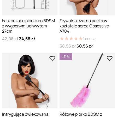
Łaskoczące piórko do BDSM
Frywolna czarna packa w
z wygodnym uchwytem-
kształcie serca Obsessive
27cm
A704
★
★
★
★
★
★
★
★
★
★
42,08 zł
34,56 zł
1
ocena
68,56 zł
60,56 zł
-11%
Intrygująca ćwiekowana
Różowe piórko BDSM z