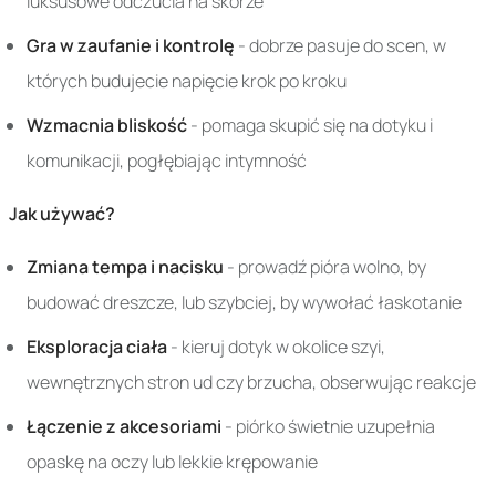
luksusowe odczucia na skórze
Gra w zaufanie i kontrolę
- dobrze pasuje do scen, w
których budujecie napięcie krok po kroku
Wzmacnia bliskość
- pomaga skupić się na dotyku i
komunikacji, pogłębiając intymność
Jak używać?
Zmiana tempa i nacisku
- prowadź pióra wolno, by
budować dreszcze, lub szybciej, by wywołać łaskotanie
Eksploracja ciała
- kieruj dotyk w okolice szyi,
wewnętrznych stron ud czy brzucha, obserwując reakcje
Łączenie z akcesoriami
- piórko świetnie uzupełnia
opaskę na oczy lub lekkie krępowanie