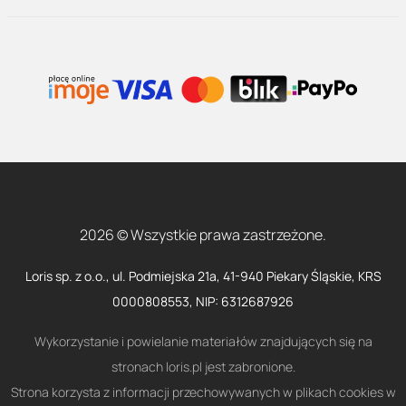
2026 © Wszystkie prawa zastrzeżone.
Loris sp. z o.o., ul. Podmiejska 21a, 41-940 Piekary Śląskie, KRS
0000808553, NIP: 6312687926
Wykorzystanie i powielanie materiałów znajdujących się na
stronach loris.pl jest zabronione.
Strona korzysta z informacji przechowywanych w plikach cookies w