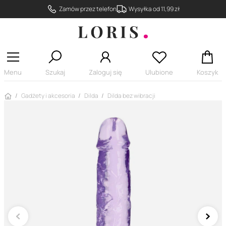
Zamów przez telefon
Wysyłka od 11,99 zł
Menu
Szukaj
Zaloguj się
Ulubione
Koszyk
Strona główna
Gadżety i akcesoria
Dilda
Dilda bez wibracji