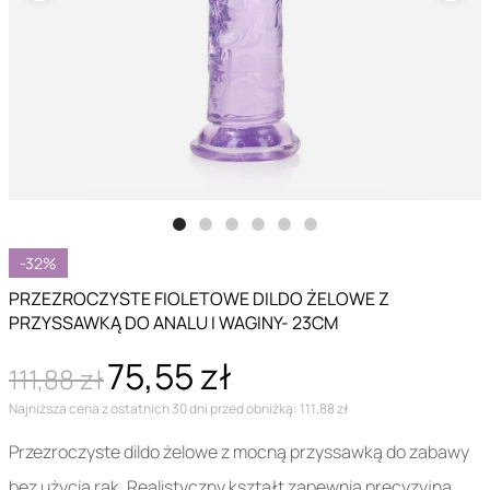
-32%
PRZEZROCZYSTE FIOLETOWE DILDO ŻELOWE Z
PRZYSSAWKĄ DO ANALU I WAGINY- 23CM
75,55 zł
111,88 zł
Najniższa cena z ostatnich 30 dni przed obniżką: 111,88 zł
Przezroczyste dildo żelowe z mocną przyssawką do zabawy
bez użycia rąk. Realistyczny kształt zapewnia precyzyjną