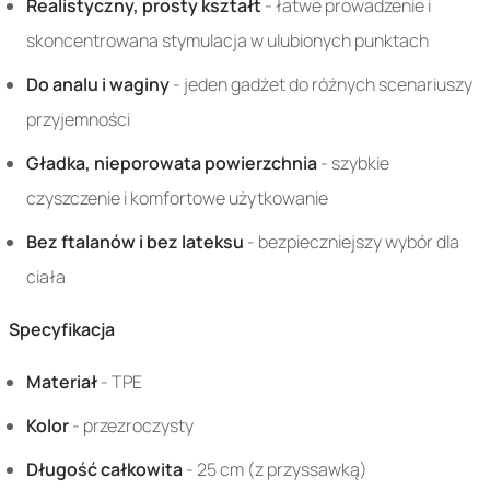
Realistyczny, prosty kształt
- łatwe prowadzenie i
skoncentrowana stymulacja w ulubionych punktach
Do analu i waginy
- jeden gadżet do różnych scenariuszy
przyjemności
Gładka, nieporowata powierzchnia
- szybkie
czyszczenie i komfortowe użytkowanie
Bez ftalanów i bez lateksu
- bezpieczniejszy wybór dla
ciała
Specyfikacja
Materiał
- TPE
Kolor
- przezroczysty
Długość całkowita
- 25 cm (z przyssawką)