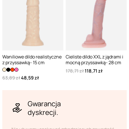
Waniliowe dildo realistyczne
Cieliste dildo XXL z jądrami i
z przyssawką- 15 cm
mocną przyssawką- 28 cm
178,71 zł
118,71 zł
63,89 zł
48,59 zł
Gwarancja
dyskrecji.