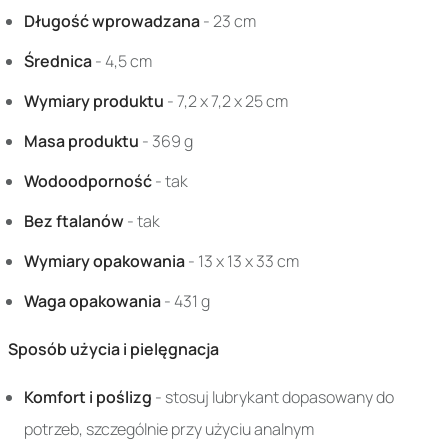
Długość wprowadzana
- 23 cm
Średnica
- 4,5 cm
Wymiary produktu
- 7,2 x 7,2 x 25 cm
Masa produktu
- 369 g
Wodoodporność
- tak
Bez ftalanów
- tak
Wymiary opakowania
- 13 x 13 x 33 cm
Waga opakowania
- 431 g
Sposób użycia i pielęgnacja
Komfort i poślizg
- stosuj lubrykant dopasowany do
potrzeb, szczególnie przy użyciu analnym