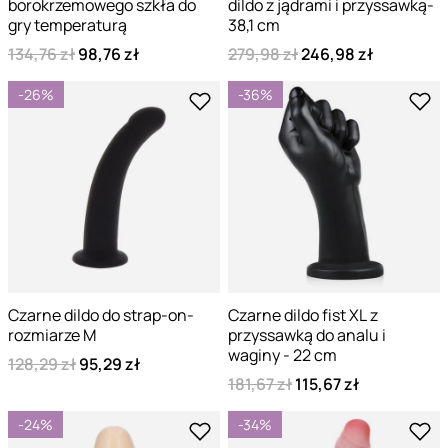
borokrzemowego szkła do
dildo z jądrami i przyssawką-
gry temperaturą
38,1 cm
134,76 zł
98,76 zł
279,98 zł
246,98 zł
-26%
-36%
Czarne dildo do strap-on-
Czarne dildo fist XL z
rozmiarze M
przyssawką do analu i
waginy - 22 cm
128,29 zł
95,29 zł
181,67 zł
115,67 zł
-24%
-34%