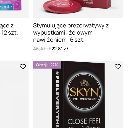
ące z
Stymulujące prezerwatywy z
12 szt.
wypustkami i żelowym
nawilżeniem- 6 szt.
46,47 zł
22,81 zł
Okazja
-27%