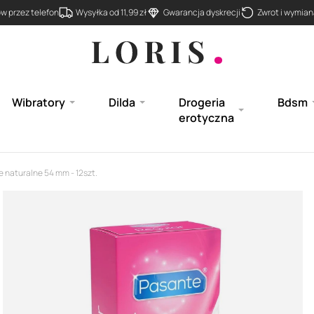
 przez telefon
Wysyłka od 11,99 zł
Gwarancja dyskrecji
Zwrot i wymiana
Wibratory
Dilda
Drogeria
Bdsm
erotyczna
 naturalne 54 mm - 12szt.