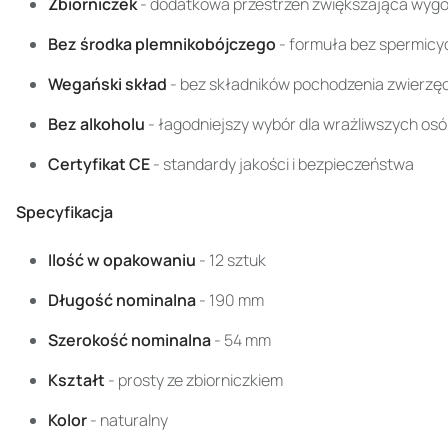
Zbiorniczek
- dodatkowa przestrzeń zwiększająca wyg
Bez środka plemnikobójczego
- formuła bez spermicy
Wegański skład
- bez składników pochodzenia zwierzęc
Bez alkoholu
- łagodniejszy wybór dla wrażliwszych os
Certyfikat CE
- standardy jakości i bezpieczeństwa
Specyfikacja
Ilość w opakowaniu
- 12 sztuk
Długość nominalna
- 190 mm
Szerokość nominalna
- 54 mm
Kształt
- prosty ze zbiorniczkiem
Kolor
- naturalny