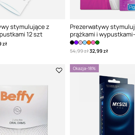
ywy stymulujące z
Prezerwatywy stymuluj
pustkami 12 szt
prążkami i wypustkami- 
9 zł
54,99 zł
32,99 zł
Okazja
-18%