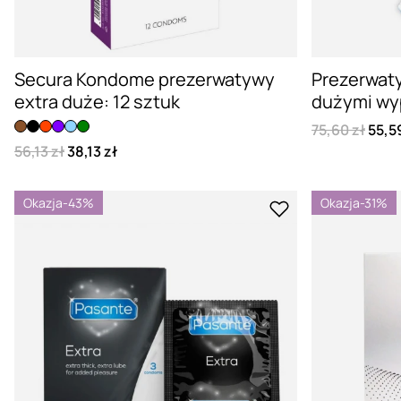
Secura Kondome prezerwatywy
Prezerwat
extra duże: 12 sztuk
dużymi wy
75,60 zł
55,5
56,13 zł
38,13 zł
Okazja
-43%
Okazja
-31%