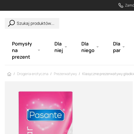
Zamów
Szukaj produktów...
Pomysły
Dla
Dla
Dla
na
niej
niego
par
prezent
Strona główna
Drogeria erotyczna
Prezerwatywy
Klasyczne prezerwatywy gładkie