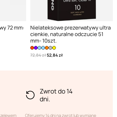
ywy 72 mm:
Nielateksowe prezerwatywy ultra
cienkie, naturalne odczucie 51
mm- 10szt.
72,84 zł
52,84 zł
Zwrot do 14
dni.
przelewem
Oferujemy 14 dni na zwrot lub wymianę