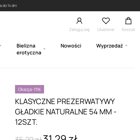
 do 14 dni
Zaloguj się
Ulubione
Koszyk
Bielizna
Nowości
Wyprzedaż
erotyczna
Okazja
-11%
KLASYCZNE PREZERWATYWY
GŁADKIE NATURALNE 54 MM -
12SZT.
31,29 zł
35,22 zł