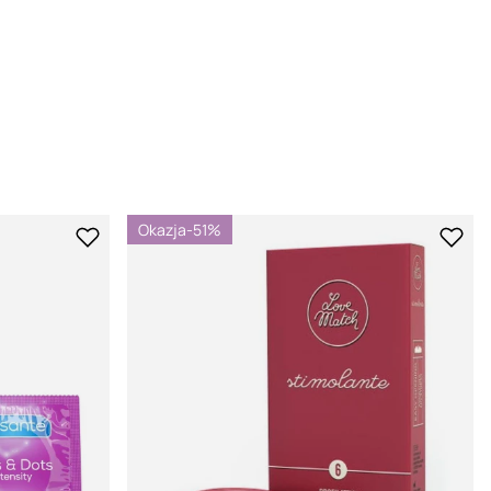
Okazja
-51%