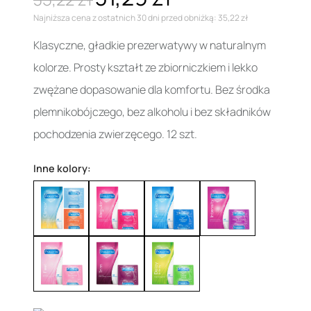
Najniższa cena z ostatnich 30 dni przed obniżką: 35,22 zł
Klasyczne, gładkie prezerwatywy w naturalnym
kolorze. Prosty kształt ze zbiorniczkiem i lekko
zwężane dopasowanie dla komfortu. Bez środka
plemnikobójczego, bez alkoholu i bez składników
pochodzenia zwierzęcego. 12 szt.
Inne kolory: