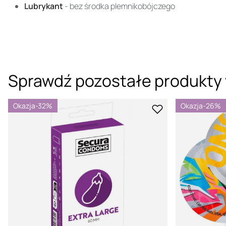
Lubrykant
- bez środka plemnikobójczego
Sprawdź pozostałe produkty 
Okazja
-32%
Okazja
-26%