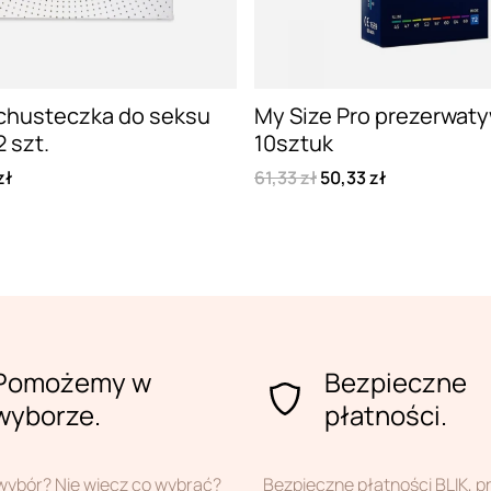
 chusteczka do seksu
My Size Pro prezerwat
 szt.
10sztuk
zł
61,33 zł
50,33 zł
Pomożemy w
Bezpieczne
wyborze.
płatności.
wybór? Nie wiecz co wybrać?
Bezpieczne płatności BLIK, 