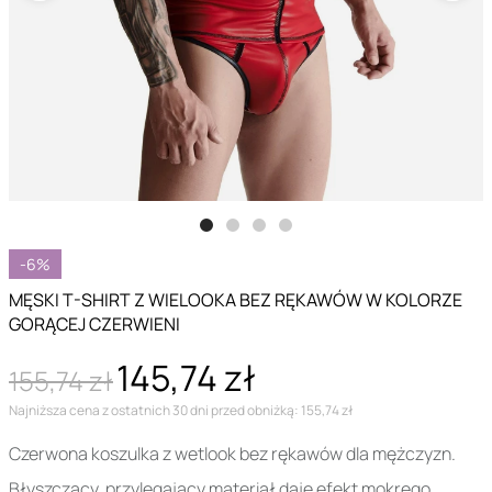
-6%
MĘSKI T-SHIRT Z WIELOOKA BEZ RĘKAWÓW W KOLORZE
GORĄCEJ CZERWIENI
145,74 zł
155,74 zł
Najniższa cena z ostatnich 30 dni przed obniżką: 155,74 zł
Czerwona koszulka z wetlook bez rękawów dla mężczyzn.
Błyszczący, przylegający materiał daje efekt mokrego