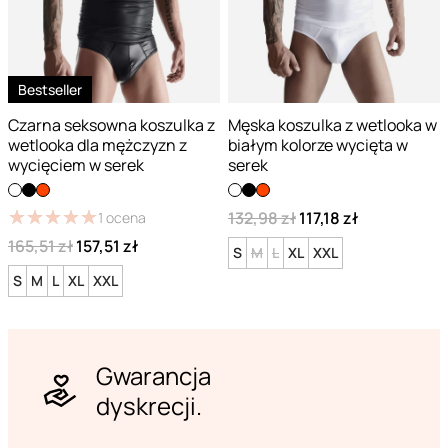
Bestseller
Czarna seksowna koszulka z
Męska koszulka z wetlooka w
wetlooka dla mężczyzn z
białym kolorze wycięta w
wycięciem w serek
serek
★
★
★
★
★
★
★
★
★
★
132,98 zł
117,18 zł
1
ocena
165,51 zł
157,51 zł
S
M
L
XL
XXL
S
M
L
XL
XXL
Gwarancja
dyskrecji.