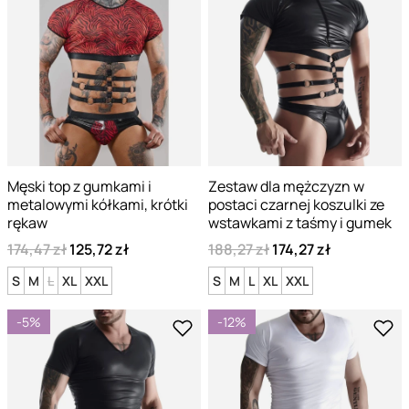
Męski top z gumkami i
Zestaw dla mężczyzn w
metalowymi kółkami, krótki
postaci czarnej koszulki ze
rękaw
wstawkami z taśmy i gumek
174,47 zł
125,72 zł
188,27 zł
174,27 zł
S
M
L
XL
XXL
S
M
L
XL
XXL
-5%
-12%