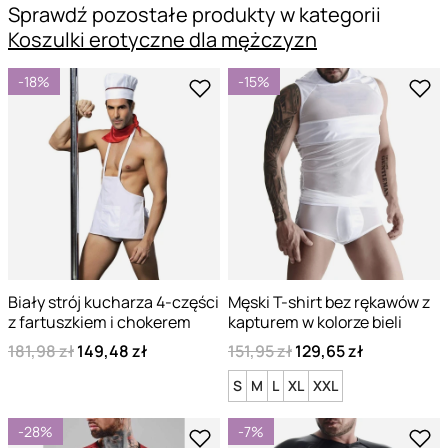
Sprawdź pozostałe produkty w kategorii
Koszulki erotyczne dla mężczyzn
-18%
-15%
Biały strój kucharza 4-części
Męski T-shirt bez rękawów z
z fartuszkiem i chokerem
kapturem w kolorze bieli
181,98 zł
149,48 zł
151,95 zł
129,65 zł
S
M
L
XL
XXL
-28%
-7%