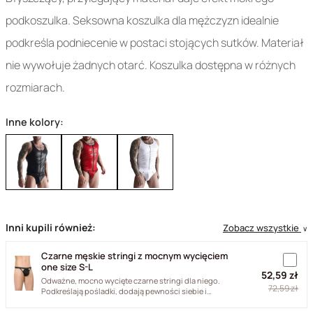
podkoszulka. Seksowna koszulka dla mężczyzn idealnie
podkreśla podniecenie w postaci stojących sutków. Materiał
nie wywołuje żadnych otarć. Koszulka dostępna w różnych
rozmiarach.
Inne kolory:
Inni kupili również:
Zobacz wszystkie
∨
Czarne męskie stringi z mocnym wycięciem
one size S-L
52,59 zł
Odważne, mocno wycięte czarne stringi dla niego.
72,59 zł
Podkreślają pośladki, dodają pewności siebie i
podkręcają atmosferę...