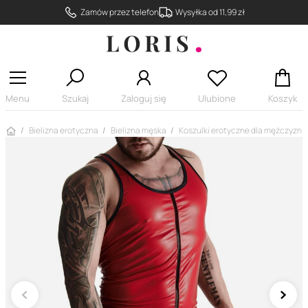
Zamów przez telefon
Wysyłka od 11,99 zł
Menu
Szukaj
Zaloguj się
Ulubione
Koszyk
Strona główna
Bielizna erotyczna
Bielizna męska
Koszulki erotyczne dla mężczyzn