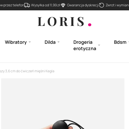
 przez telefon
Wysyłka od 11,99 zł
Gwarancja dyskrecji
Zwrot i wymiana
Wibratory
Dilda
Drogeria
Bdsm
erotyczna
szy 3,6 cm do ćwiczeń mięśni Kegla