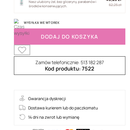
Nasz ulubiony żel, bez gliceryny, parabenów i
62,25 zł
środków konserwujących.
WYSYŁKA WE WTOREK
DODAJ DO KOSZYKA
Zamów telefonicznie: 513 182 287
Kod produktu: 7522
36-NAT003BLK
Gwarancja dyskrecji
Dostawa kurierem lub do paczkomatu
14 dni na zwrot lub wymianę