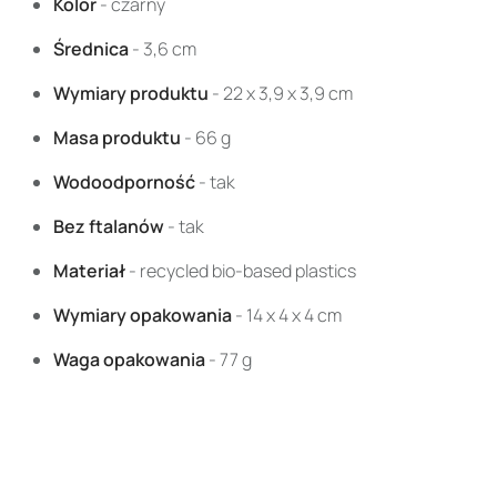
Kolor
- czarny
Średnica
- 3,6 cm
Wymiary produktu
- 22 x 3,9 x 3,9 cm
Masa produktu
- 66 g
Wodoodporność
- tak
Bez ftalanów
- tak
Materiał
- recycled bio-based plastics
Wymiary opakowania
- 14 x 4 x 4 cm
Waga opakowania
- 77 g