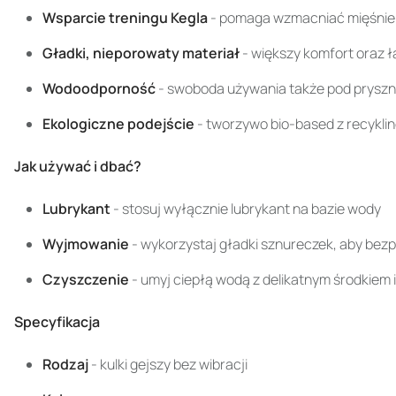
Wsparcie treningu Kegla
- pomaga wzmacniać mięśnie d
Gładki, nieporowaty materiał
- większy komfort oraz ł
Wodoodporność
- swoboda używania także pod pryszni
Ekologiczne podejście
- tworzywo bio-based z recyklin
Jak używać i dbać?
Lubrykant
- stosuj wyłącznie lubrykant na bazie wody
Wyjmowanie
- wykorzystaj gładki sznureczek, aby bezpi
Czyszczenie
- umyj ciepłą wodą z delikatnym środkiem
Specyfikacja
Rodzaj
- kulki gejszy bez wibracji