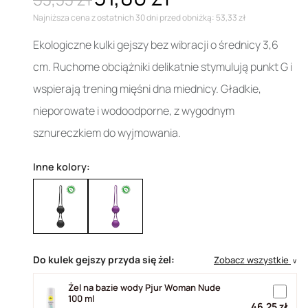
Najniższa cena z ostatnich 30 dni przed obniżką: 53,33 zł
Ekologiczne kulki gejszy bez wibracji o średnicy 3,6
cm. Ruchome obciążniki delikatnie stymulują punkt G i
wspierają trening mięśni dna miednicy. Gładkie,
nieporowate i wodoodporne, z wygodnym
sznureczkiem do wyjmowania.
Inne kolory:
Do kulek gejszy przyda się żel:
Zobacz wszystkie
∨
Żel na bazie wody Pjur Woman Nude
100 ml
46,25 zł