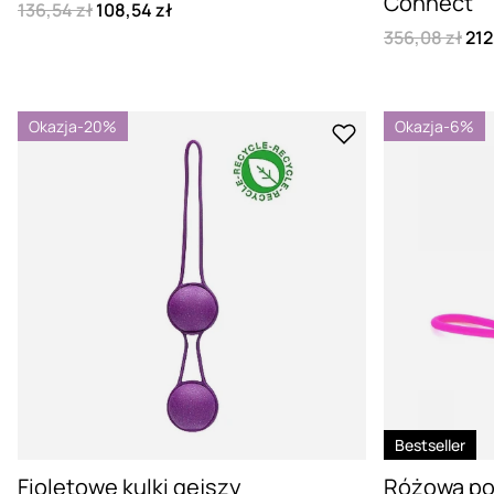
Connect
136,54 zł
108,54 zł
356,08 zł
212
Okazja
-20%
Okazja
-6%
Bestseller
Fioletowe kulki gejszy
Różowa poj