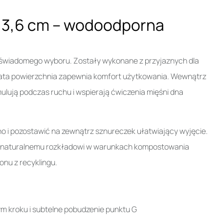
y 3,6 cm – wodoodporna
 i świadomego wyboru. Zostały wykonane z przyjaznych dla
owata powierzchnia zapewnia komfort użytkowania. Wewnątrz
mulują podczas ruchu i wspierają ćwiczenia mięśni dna
no i pozostawić na zewnątrz sznureczek ułatwiający wyjęcie.
c naturalnemu rozkładowi w warunkach kompostowania
nu z recyklingu.
m kroku i subtelne pobudzenie punktu G