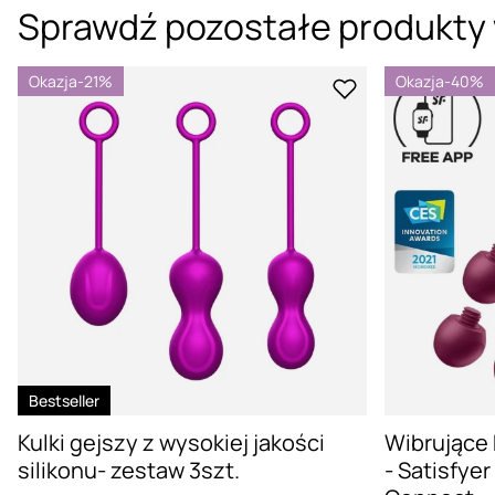
Sprawdź pozostałe produkty 
Okazja
-21%
Okazja
-40%
Bestseller
Kulki gejszy z wysokiej jakości
Wibrujące k
silikonu- zestaw 3szt.
- Satisfyer