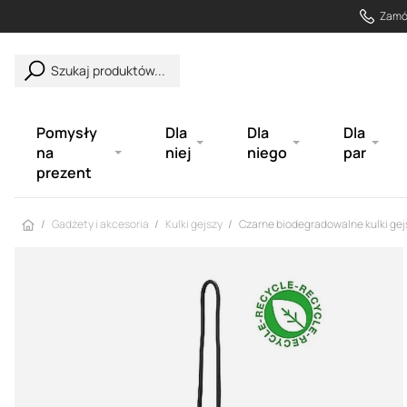
Zamów
Szukaj produktów...
Pomysły
Dla
Dla
Dla
na
niej
niego
par
prezent
Strona główna
Gadżety i akcesoria
Kulki gejszy
Czarne biodegradowalne kulki gej