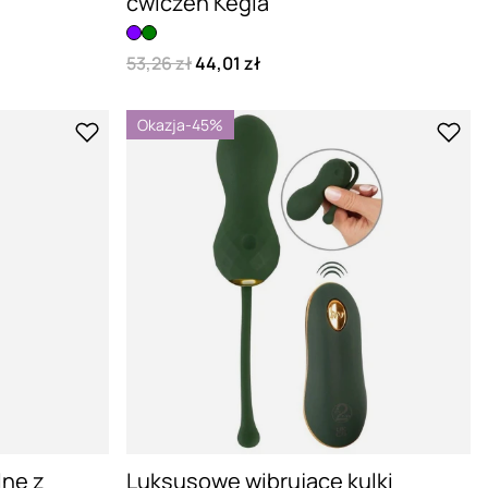
ćwiczeń Kegla
53,26 zł
44,01 zł
Okazja
-45%
lne z
Luksusowe wibrujące kulki