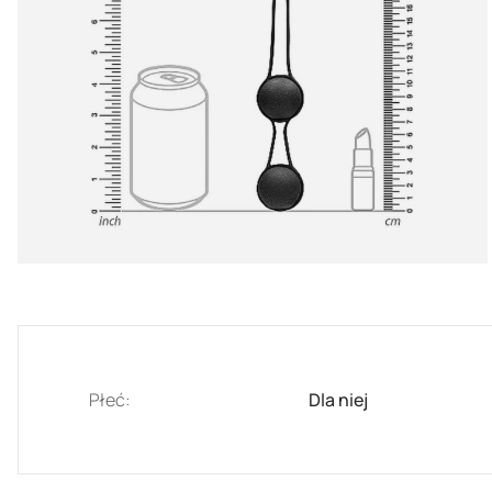
Płeć:
Dla niej