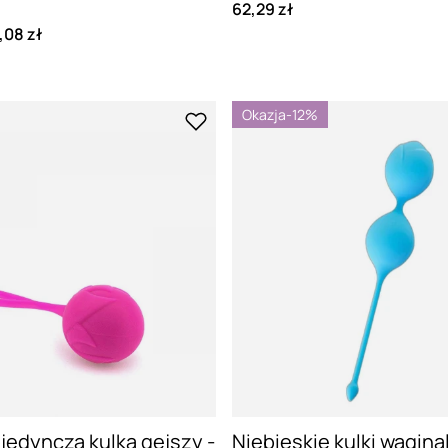
62,29 zł
,08 zł
Okazja
-12%
edyncza kulka gejszy -
Niebieskie kulki wagina