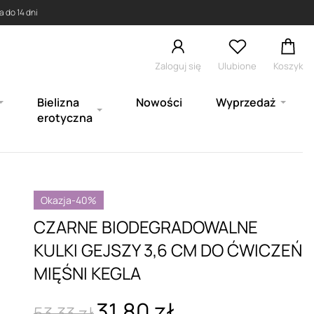
 do 14 dni
Zaloguj się
Ulubione
Koszyk
Bielizna
Nowości
Wyprzedaż
erotyczna
Okazja
-40%
CZARNE BIODEGRADOWALNE
KULKI GEJSZY 3,6 CM DO ĆWICZEŃ
MIĘŚNI KEGLA
31,80 zł
53,33 zł