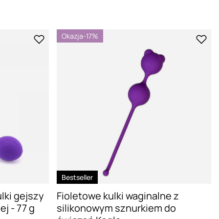
Okazja
-17%
Bestseller
lki gejszy
Fioletowe kulki waginalne z
ej - 77 g
silikonowym sznurkiem do