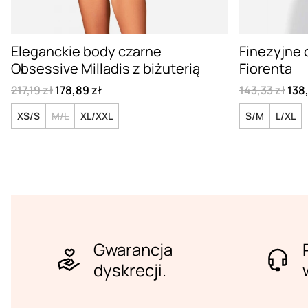
Eleganckie body czarne
Finezyjne 
Obsessive Milladis z biżuterią
Fiorenta
217,19 zł
178,89 zł
143,33 zł
138,
XS/S
M/L
XL/XXL
S/M
L/XL
Gwarancja
dyskrecji.