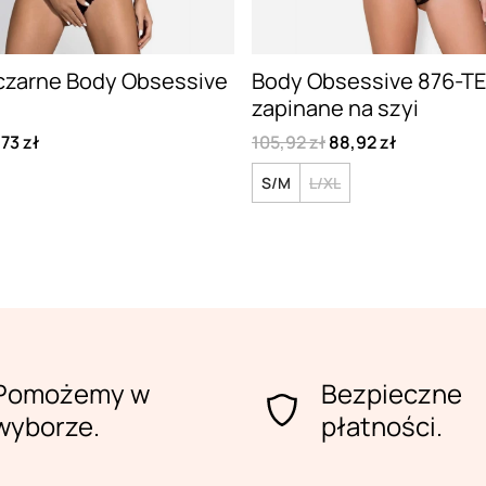
czarne Body Obsessive
Body Obsessive 876-TE
zapinane na szyi
73 zł
105,92 zł
88,92 zł
S/M
L/XL
Pomożemy w
Bezpieczne
wyborze.
płatności.