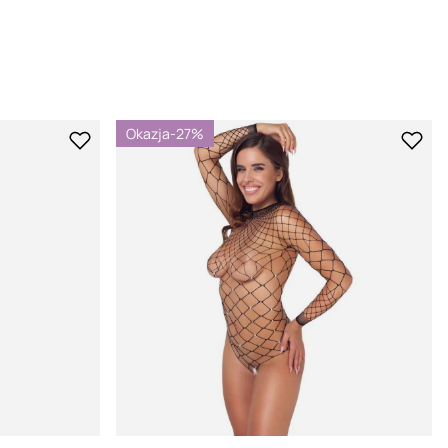
Marka dostępna jest w 57 krajach, zdobywając przy tym
liczne nagrody niemal na wszystkich kontynentach.
Okazja
-27%