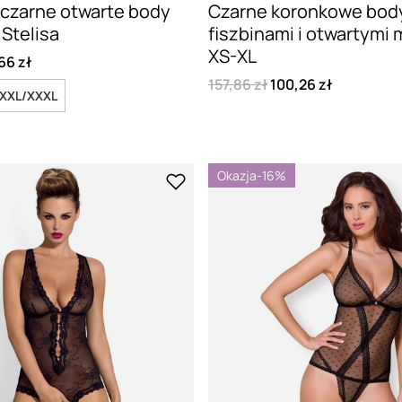
czarne otwarte body
Czarne koronkowe bod
Stelisa
fiszbinami i otwartymi
XS-XL
66 zł
157,86 zł
100,26 zł
XXL/XXXL
Okazja
-16%