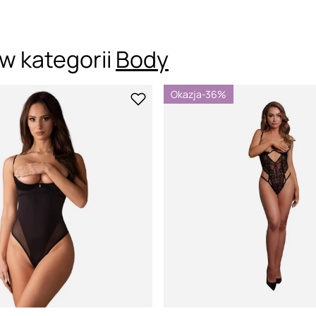
w kategorii
Body
Okazja
-36%