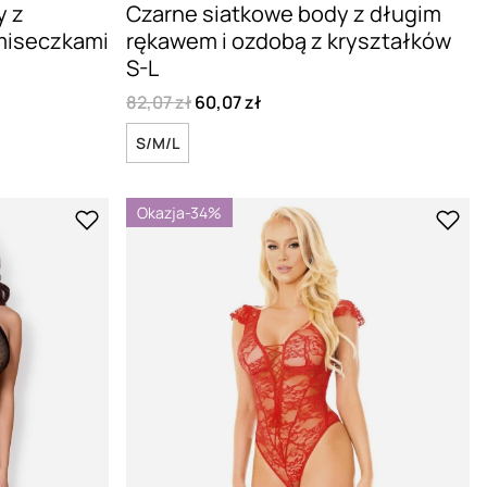
y z
Czarne siatkowe body z długim
 miseczkami
rękawem i ozdobą z kryształków
S-L
82,07 zł
60,07 zł
S/M/L
Okazja
-34%