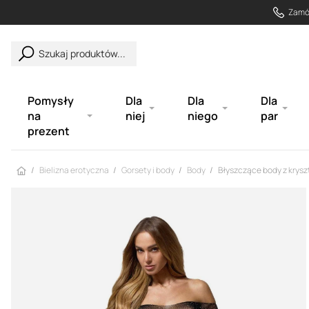
Zamów
Szukaj produktów...
Pomysły
Dla
Dla
Dla
na
niej
niego
par
prezent
Strona główna
Bielizna erotyczna
Gorsety i body
Body
Błyszczące body z krysz