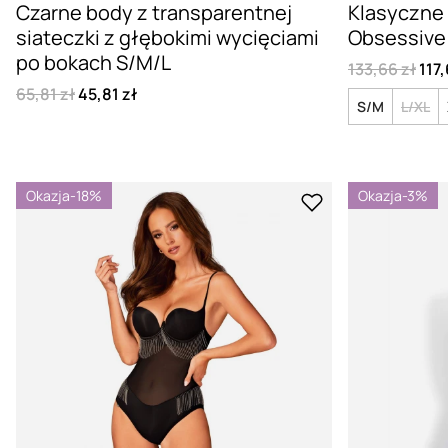
Czarne body z transparentnej
Klasyczne 
siateczki z głębokimi wycięciami
Obsessive 
po bokach S/M/L
133,66 zł
117,
65,81 zł
45,81 zł
S/M
L/XL
Okazja
-18%
Okazja
-3%