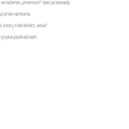
i wrażenia „premium” bez przesady
tycznie ramiona
, który robi efekt „wow”
 ryzyka podrażnień