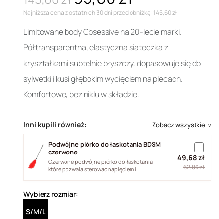
Najniższa cena z ostatnich 30 dni przed obniżką: 145,60 zł
Limitowane body Obsessive na 20-lecie marki.
Półtransparentna, elastyczna siateczka z
kryształkami subtelnie błyszczy, dopasowuje się do
sylwetki i kusi głębokim wycięciem na plecach.
Komfortowe, bez niklu w składzie.
Inni kupili również:
Zobacz wszystkie
∨
Podwójne piórko do łaskotania BDSM
czerwone
49,68 zł
Czerwone podwójne piórko do łaskotania,
62,86 zł
które pozwala sterować napięciem i
intensywnością dotyku. Naturalne pióra...
Wybierz rozmiar:
S/M/L