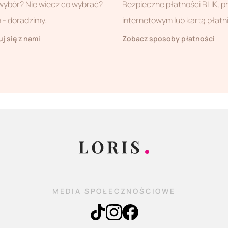
wybór? Nie wiecz co wybrać?
Bezpieczne płatności BLIK, 
- doradzimy.
internetowym lub kartą płatn
j się z nami
Zobacz sposoby płatności
MEDIA SPOŁECZNOŚCIOWE