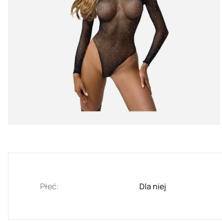
Płeć:
Dla niej