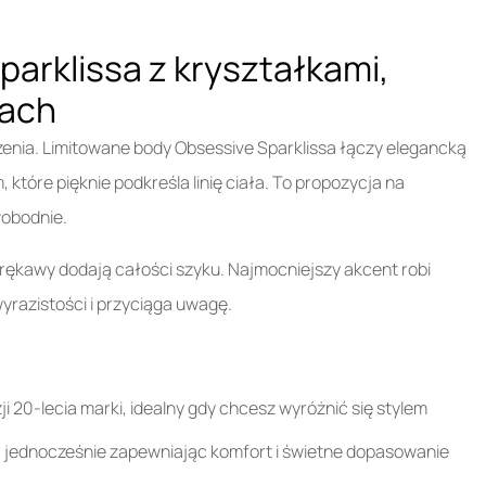
arklissa z kryształkami,
cach
zenia. Limitowane body Obsessive Sparklissa łączy elegancką
tóre pięknie podkreśla linię ciała. To propozycja na
wobodnie.
 rękawy dodają całości szyku. Najmocniejszy akcent robi
wyrazistości i przyciąga uwagę.
 20-lecia marki, idealny gdy chcesz wyróżnić się stylem
o, jednocześnie zapewniając komfort i świetne dopasowanie