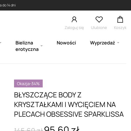
 do 14 dni
Zaloguj się
Ulubione
Koszyk
Bielizna
Nowości
Wyprzedaż
erotyczna
Okazja
-34%
BŁYSZCZĄCE BODY Z
KRYSZTAŁKAMI I WYCIĘCIEM NA
PLECACH OBSESSIVE SPARKLISSA
95,60 zł
145,60 zł