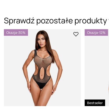
Sprawdź pozostałe produkty 
Okazja
-30%
Okazja
-12%
Bestseller