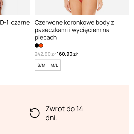
D-1, czarne
Czerwone koronkowe body z
paseczkami i wycięciem na
plecach
242,90 zł
160,90 zł
S/M
M/L
Zwrot do 14
dni.