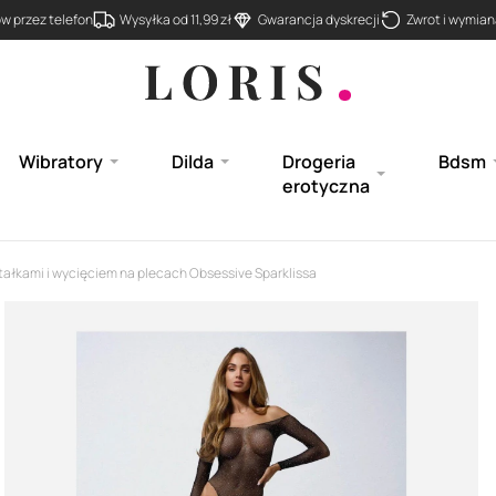
 przez telefon
Wysyłka od 11,99 zł
Gwarancja dyskrecji
Zwrot i wymiana
Wibratory
Dilda
Drogeria
Bdsm
erotyczna
tałkami i wycięciem na plecach Obsessive Sparklissa