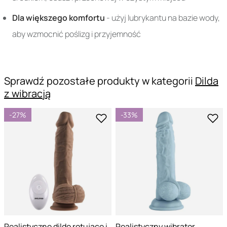
Dla większego komfortu
- użyj lubrykantu na bazie wody,
aby wzmocnić poślizg i przyjemność
Sprawdź pozostałe produkty w kategorii
Dilda
z wibracją
-27%
-33%
Realistyczne dildo rotujące i
Realistyczny wibrator