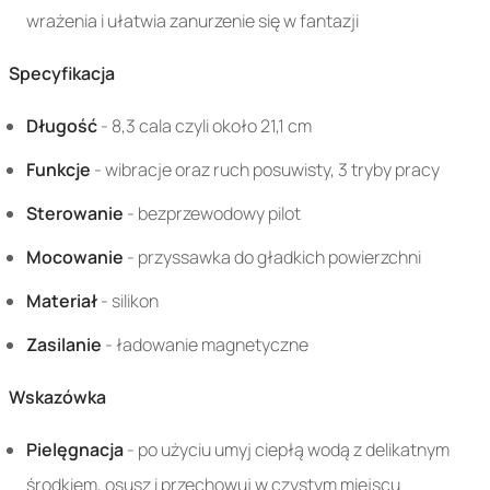
wrażenia i ułatwia zanurzenie się w fantazji
Specyfikacja
Długość
- 8,3 cala czyli około 21,1 cm
Funkcje
- wibracje oraz ruch posuwisty, 3 tryby pracy
Sterowanie
- bezprzewodowy pilot
Mocowanie
- przyssawka do gładkich powierzchni
Materiał
- silikon
Zasilanie
- ładowanie magnetyczne
Wskazówka
Pielęgnacja
- po użyciu umyj ciepłą wodą z delikatnym
środkiem, osusz i przechowuj w czystym miejscu