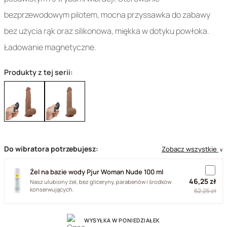
bezprzewodowym pilotem, mocna przyssawka do zabawy
bez użycia rąk oraz silikonowa, miękka w dotyku powłoka.
Ładowanie magnetyczne.
Produkty z tej serii:
Do wibratora potrzebujesz:
Zobacz wszystkie
∨
Żel na bazie wody Pjur Woman Nude 100 ml
46,25 zł
Nasz ulubiony żel, bez gliceryny, parabenów i środków
konserwujących.
62,25 zł
WYSYŁKA W PONIEDZIAŁEK