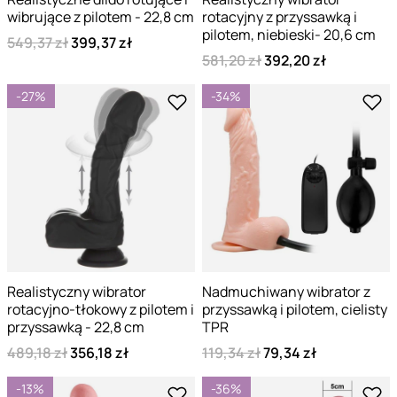
wibrujące z pilotem - 22,8 cm
rotacyjny z przyssawką i
pilotem, niebieski- 20,6 cm
549,37 zł
399,37 zł
581,20 zł
392,20 zł
-27%
-34%
Realistyczny wibrator
Nadmuchiwany wibrator z
rotacyjno-tłokowy z pilotem i
przyssawką i pilotem, cielisty
przyssawką - 22,8 cm
TPR
489,18 zł
356,18 zł
119,34 zł
79,34 zł
-13%
-36%