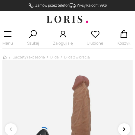
Zamów przez telefon
Wysyłka od 11,99 zł
Menu
Szukaj
Zaloguj się
Ulubione
Koszyk
Strona główna
Gadżety i akcesoria
Dilda
Dilda z wibracją