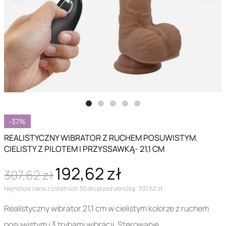
-37%
REALISTYCZNY WIBRATOR Z RUCHEM POSUWISTYM.
CIELISTY Z PILOTEM I PRZYSSAWKĄ- 21,1 CM
192,62 zł
307,62 zł
Najniższa cena z ostatnich 30 dni przed obniżką: 307,62 zł
Realistyczny wibrator 21,1 cm w cielistym kolorze z ruchem
posuwistym i 3 trybami wibracji. Sterowanie