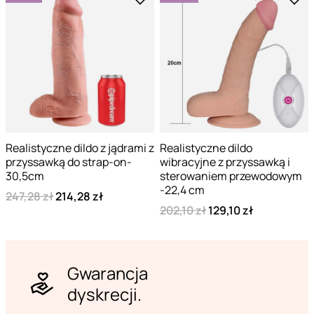
Realistyczne dildo z jądrami z
Realistyczne dildo
przyssawką do strap-on-
wibracyjne z przyssawką i
30,5cm
sterowaniem przewodowym
-22,4 cm
247,28 zł
214,28 zł
202,10 zł
129,10 zł
Gwarancja
dyskrecji.