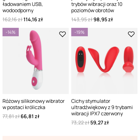
ładowaniem USB,
trybów wibracji oraz 10
wodoodporny
poziomów obrotów
162,16 zł
114,16 zł
143,95 zł
98,95 zł
-14%
-19%
Różowy silikonowy wibrator
Cichy stymulator
w postaci króliczka
ultradźwiękowy z 9 trybami
wibracji IPX7 czerwony
77,81 zł
66,81 zł
73,22 zł
59,27 zł