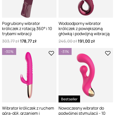
Pogrubiony wibrator
Wodoodporny wibrator
króliczek z rotacją 360° i 10
króliczek z powiększoną
trybami wibracji
główką i podwójną wibracją
303,77 zł
178,77 zł
246,00 zł
191,00 zł
-30%
-31%
Bestseller
Wibrator króliczek z ruchem
Nowoczesny wibrator do
góra-dół, grzaniem i
podwójnej stymulacji - 10