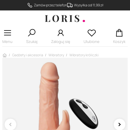
Zamów przez telefon
Wysyłka od 11,99 zł
Menu
Szukaj
Zaloguj się
Ulubione
Koszyk
Strona główna
Gadżety i akcesoria
Wibratory
Wibratory króliczki