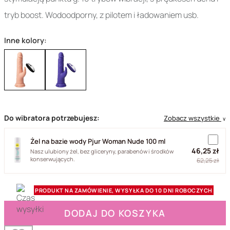
tryb boost. Wodoodporny, z pilotem i ładowaniem usb.
Inne kolory:
Do wibratora potrzebujesz:
Zobacz wszystkie
∨
Żel na bazie wody Pjur Woman Nude 100 ml
46,25 zł
Nasz ulubiony żel, bez gliceryny, parabenów i środków
konserwujących.
62,25 zł
PRODUKT NA ZAMÓWIENIE, WYSYŁKA DO 10 DNI ROBOCZYCH
DODAJ DO KOSZYKA