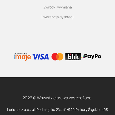
Zwroty i wymiana
Gwarancja dyskrecji
2026 © Wszystkie prawa zastrzeżone.
Loris sp. z o.o., ul. Podmiejska 21a, 41-940 Piekary Śląskie, KRS