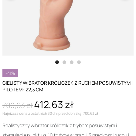
-41%
CIELISTY WIBRATOR KRÓLICZEK Z RUCHEM POSUWISTYM I
PILOTEM- 22,3 CM
412,63 zł
700,63 zł
Najniższa cena z ostatnich 30 dni przed obniżką: 700,63 zł
Realistyczny wibrator króliczek z trybem posuwistym i
stymulacją punktu g. 10 trybów wibracji, 3 prędkości ruchu i