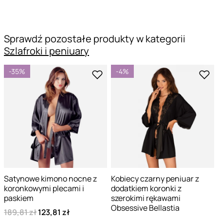
Sprawdź pozostałe produkty w kategorii
Szlafroki i peniuary
-35%
-4%
Satynowe kimono nocne z
Kobiecy czarny peniuar z
koronkowymi plecami i
dodatkiem koronki z
paskiem
szerokimi rękawami
Obsessive Bellastia
189,81 zł
123,81 zł