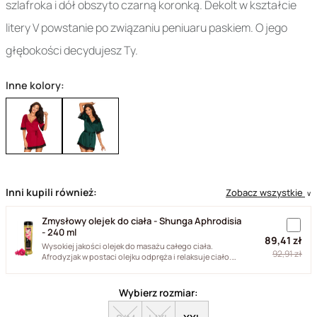
szlafroka i dół obszyto czarną koronką. Dekolt w kształcie
litery V powstanie po związaniu peniuaru paskiem. O jego
głębokości decydujesz Ty.
Inne kolory:
Inni kupili również:
Zobacz wszystkie
∨
Zmysłowy olejek do ciała - Shunga Aphrodisia
- 240 ml
89,41 zł
Wysokiej jakości olejek do masażu całego ciała.
92,91 zł
Afrodyzjak w postaci olejku odpręża i relaksuje ciało.
Jego formuła...
Wybierz rozmiar: