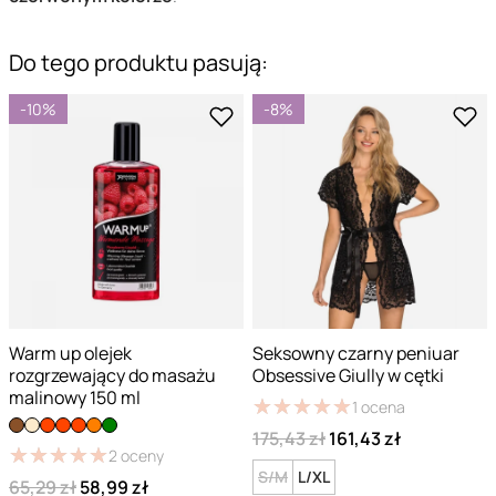
Do tego produktu pasują:
-10%
-8%
Warm up olejek
Seksowny czarny peniuar
rozgrzewający do masażu
Obsessive Giully w cętki
malinowy 150 ml
★
★
★
★
★
★
★
★
★
★
1
ocena
175,43 zł
161,43 zł
★
★
★
★
★
★
★
★
★
★
2
oceny
S/M
L/XL
65,29 zł
58,99 zł