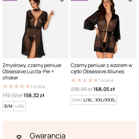
Zmysłowy, czarny peniuar
Czarny peniuar z wzorem w
Obsessive Lucita-Pei +
cętki Obsessive Allunes
choker
★
★
★
★
★
★
★
★
★
★
1
ocena
★
★
★
★
★
★
★
★
★
★
1
ocena
238,05 zł
168,05 zł
172,32 zł
158,32 zł
S/M
L/XL
XXL/XXXL
S/M
L/XL
Gwarancja