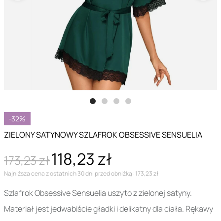
-32%
ZIELONY SATYNOWY SZLAFROK OBSESSIVE SENSUELIA
118,23 zł
173,23 zł
Najniższa cena z ostatnich 30 dni przed obniżką: 173,23 zł
Szlafrok Obsessive Sensuelia uszyto z zielonej satyny.
Materiał jest jedwabiście gładki i delikatny dla ciała. Rękawy