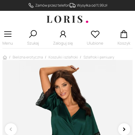
Zamów przez telefon
Wysyłka od 11,99 zł
Menu
Szukaj
Zaloguj się
Ulubione
Koszyk
Strona główna
Bielizna erotyczna
Koszulki i szlafroki
Szlafroki i peniuary