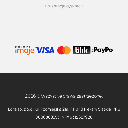
Gwarancja dyskrecji
2026 © Wszystkie prawa zastrzeżone.
Loris sp. z o.o., ul. Podmiejska 21a, 41-940 Piekary Śląskie, KRS
0000808553, NIP: 6312687926