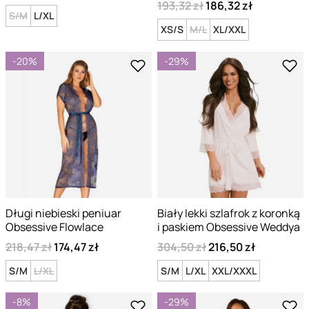
193,32 zł
186,32 zł
S/M
L/XL
XS/S
M/L
XL/XXL
-20%
-29%
Długi niebieski peniuar
Biały lekki szlafrok z koronką
Obsessive Flowlace
i paskiem Obsessive Weddya
218,47 zł
174,47 zł
304,50 zł
216,50 zł
S/M
L/XL
S/M
L/XL
XXL/XXXL
-8%
-29%