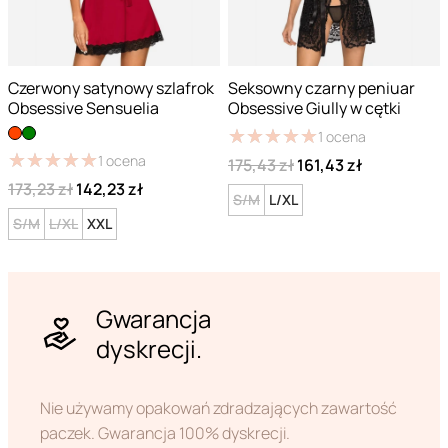
Czerwony satynowy szlafrok
Seksowny czarny peniuar
Obsessive Sensuelia
Obsessive Giully w cętki
★
★
★
★
★
★
★
★
★
★
1
ocena
★
★
★
★
★
★
★
★
★
★
1
ocena
175,43 zł
161,43 zł
173,23 zł
142,23 zł
S/M
L/XL
S/M
L/XL
XXL
Gwarancja
dyskrecji.
Nie używamy opakowań zdradzających zawartość
paczek. Gwarancja 100% dyskrecji.