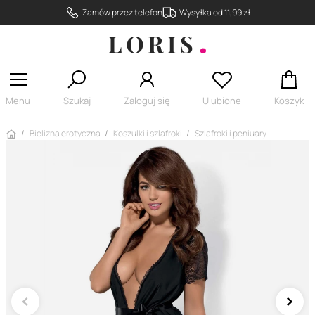
Zamów przez telefon
Wysyłka od 11,99 zł
Menu
Szukaj
Zaloguj się
Ulubione
Koszyk
Strona główna
Bielizna erotyczna
Koszulki i szlafroki
Szlafroki i peniuary