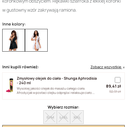
koronkowym obszyciem. Rękawki szlafroka z lekkiej koronki
w gustowny wzór zakrywają ramiona.
Inne kolory:
Inni kupili również:
Zobacz wszystkie
∨
Zmysłowy olejek do ciała - Shunga Aphrodisia
- 240 ml
89,41 zł
Wysokiej jakości olejek do masażu całego ciała.
92,91 zł
Afrodyzjak w postaci olejku odpręża i relaksuje ciało.
Jego formuła...
Wybierz rozmiar:
S/M
L/XL
XXL