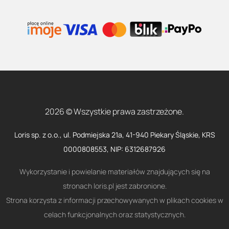
2026 © Wszystkie prawa zastrzeżone.
Loris sp. z o.o., ul. Podmiejska 21a, 41-940 Piekary Śląskie, KRS
0000808553, NIP: 6312687926
Wykorzystanie i powielanie materiałów znajdujących się na
stronach loris.pl jest zabronione.
Strona korzysta z informacji przechowywanych w plikach cookies w
celach funkcjonalnych oraz statystycznych.