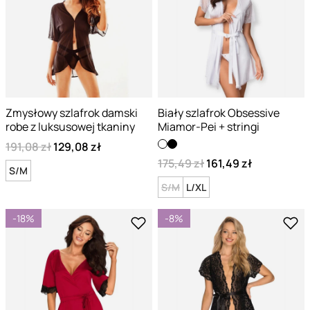
Zmysłowy szlafrok damski
Biały szlafrok Obsessive
robe z luksusowej tkaniny
Miamor-Pei + stringi
191,08 zł
129,08 zł
175,49 zł
161,49 zł
S/M
S/M
L/XL
-18%
-8%