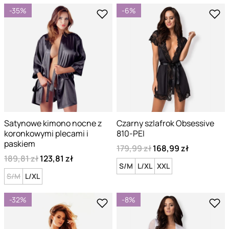
-35%
-6%
Satynowe kimono nocne z
Czarny szlafrok Obsessive
koronkowymi plecami i
810-PEI
paskiem
179,99 zł
168,99 zł
189,81 zł
123,81 zł
S/M
L/XL
XXL
S/M
L/XL
-32%
-8%