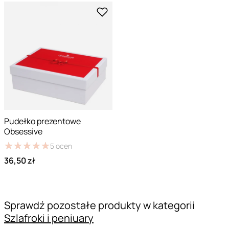
Pudełko prezentowe
Obsessive
★
★
★
★
★
★
★
★
★
★
5
ocen
36,50 zł
Sprawdź pozostałe produkty w kategorii
Szlafroki i peniuary