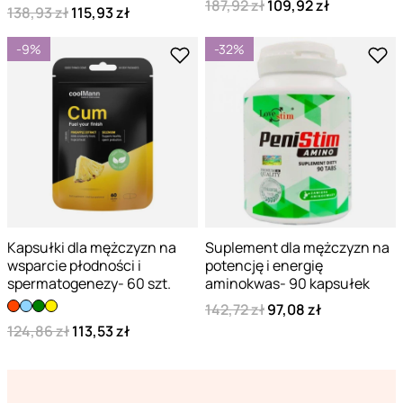
187,92 zł
109,92 zł
138,93 zł
115,93 zł
-9%
-32%
Kapsułki dla mężczyzn na
Suplement dla mężczyzn na
wsparcie płodności i
potencję i energię
spermatogenezy- 60 szt.
aminokwas- 90 kapsułek
142,72 zł
97,08 zł
124,86 zł
113,53 zł