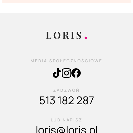
MEDIA SPOŁECZNOŚCIOWE
ZADZWOŃ
513 182 287
LUB NAPISZ
loris@loris.pl