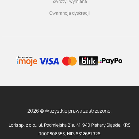
Zwroty i wymiana
Gwarancja dyskrecji
2026 © Wszystkie prawa zastrzeżone.
Loris sp. z o.o., ul. Podmiejska 21a, 41-940 Piekary Śląskie, KRS
0000808553, NIP: 6312687926