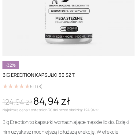
-32%
BIG ERECTION KAPSUŁKI 60 SZT.
★
★
★
★
★
★
★
★
★
★
5.0
(8)
84,94 zł
124,94 zł
Najniższa cena z ostatnich 30 dni przed obniżką: 124,94 zł
Big Erection to kapsułki wzmacniające męskie libido. Dzięki
nim uzyskasz mocniejszą i dłuższą erekcję. W efekcie