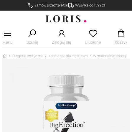
Zamów przez telefon
Wysyłka od 11,99 zł
Menu
Szukaj
Zaloguj się
Ulubione
Koszyk
Strona główna
Drogeria erotyczna
Kosmetyki dla mężczyzn
Wzmacnianie erekcji