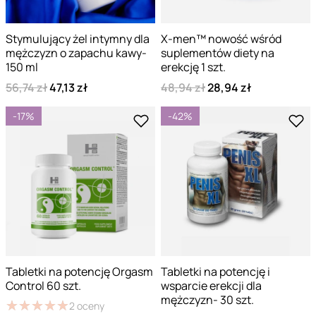
Stymulujący żel intymny dla
X-men™ nowość wśród
mężczyzn o zapachu kawy-
suplementów diety na
150 ml
erekcję 1 szt.
56,74 zł
47,13 zł
48,94 zł
28,94 zł
-17%
-42%
Tabletki na potencję Orgasm
Tabletki na potencję i
Control 60 szt.
wsparcie erekcji dla
mężczyzn- 30 szt.
★
★
★
★
★
★
★
★
★
★
2
oceny