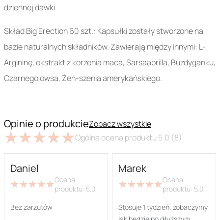
dziennej dawki.
Skład Big Erection 60 szt.: Kapsułki zostały stworzone na
bazie naturalnych składników. Zawierają między innymi: L-
Argininę, ekstrakt z korzenia maca, Sarsaaprilla, Buzdyganku,
Czarnego owsa, Żeń-szenia amerykańskiego.
Opinie o produkcie
Zobacz wszystkie
★
★
★
★
★
★
★
★
★
★
Ogólna ocena produktu
5.0
(8)
Daniel
Marek
Ocena
Ocena
★
★
★
★
★
★
★
★
★
★
★
★
★
★
★
★
★
★
★
★
produktu:
5.0
produktu:
5.0
Bez zarzutów
Stosuje 1 tydzień, zobaczymy
jak będzie po dłuższym