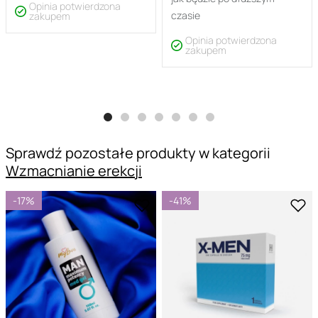
Opinia potwierdzona
czasie
zakupem
Opinia potwierdzona
zakupem
Sprawdź pozostałe produkty w kategorii
Wzmacnianie erekcji
-17%
-41%