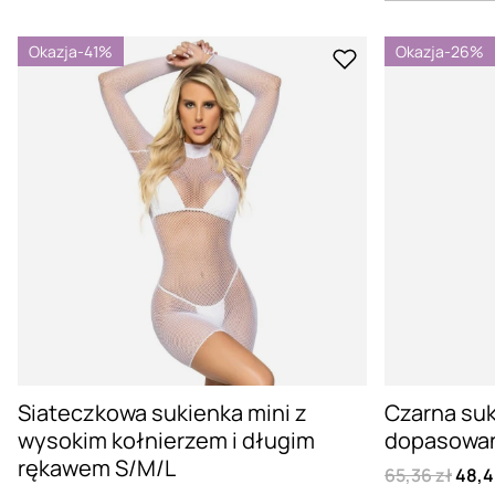
Okazja
-41%
Okazja
-26%
Siateczkowa sukienka mini z
Czarna su
wysokim kołnierzem i długim
dopasowan
rękawem S/M/L
65,36 zł
48,4