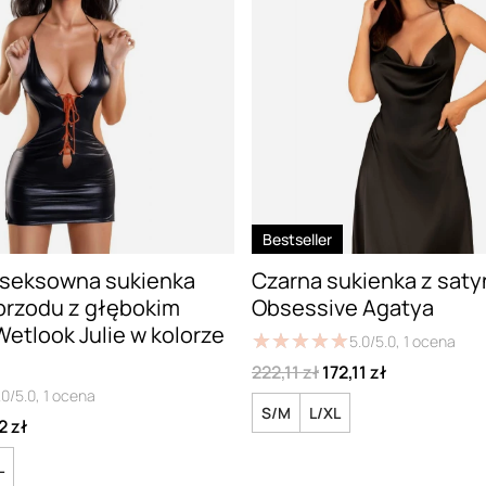
Bestseller
 seksowna sukienka
Czarna sukienka z saty
przodu z głębokim
Obsessive Agatya
etlook Julie w kolorze
★
★
★
★
★
★
★
★
★
★
5.0/5.0,
1
ocena
222,11 zł
172,11 zł
.0/5.0,
1
ocena
S/M
L/XL
2 zł
L