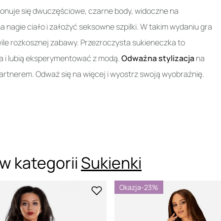
ponuje się dwuczęściowe, czarne body, widoczne na
 nagie ciało i założyć seksowne szpilki. W takim wydaniu gra
wile rozkosznej zabawy. Przezroczysta sukieneczka to
ała i lubią eksperymentować z modą.
Odważna stylizacja
na
partnerem. Odważ się na więcej i wyostrz swoją wyobraźnię.
w kategorii
Sukienki
Okazja
-23%