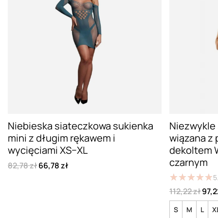
Niebieska siateczkowa sukienka
Niezwykle
mini z długim rękawem i
wiązana z 
wycięciami XS–XL
dekoltem W
czarnym
82,78 zł
66,78 zł
★
★
★
★
★
★
★
★
★
★
5
112,22 zł
97,2
S
M
L
X