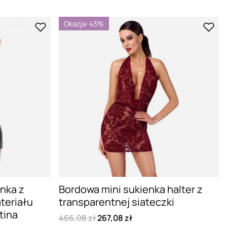
Okazja
-43%
nka z
Bordowa mini sukienka halter z
teriału
transparentnej siateczki
tina
466,08 zł
267,08 zł