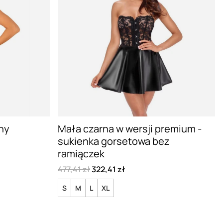
ny
Mała czarna w wersji premium -
sukienka gorsetowa bez
ramiączek
477,41 zł
322,41 zł
S
M
L
XL