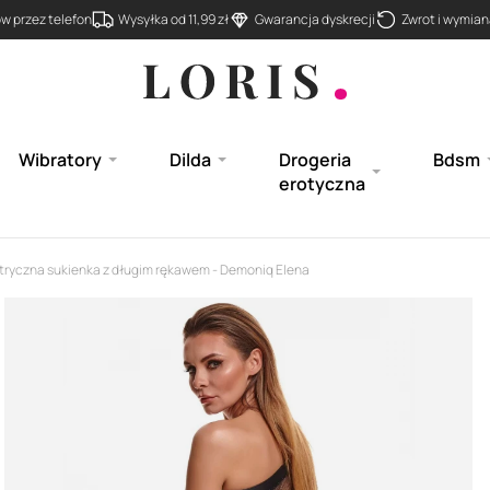
 przez telefon
Wysyłka od 11,99 zł
Gwarancja dyskrecji
Zwrot i wymiana
Wibratory
Dilda
Drogeria
Bdsm
erotyczna
ryczna sukienka z długim rękawem - Demoniq Elena