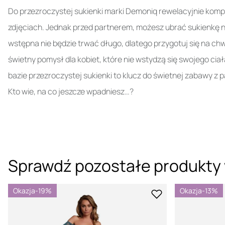
Do przezroczystej sukienki marki Demoniq rewelacyjnie kom
zdjęciach. Jednak przed partnerem, możesz ubrać sukienkę na
wstępna nie będzie trwać długo, dlatego przygotuj się na ch
świetny pomysł dla kobiet, które nie wstydzą się swojego ci
bazie przezroczystej sukienki to klucz do świetnej zabawy z 
Kto wie, na co jeszcze wpadniesz…?
Sprawdź pozostałe produkty 
Okazja
-19%
Okazja
-13%