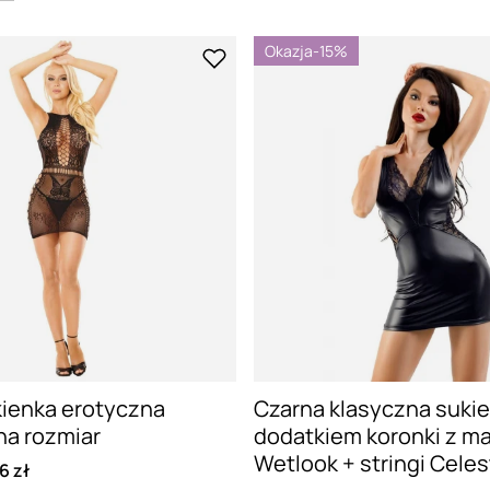
Okazja
-15%
kienka erotyczna
Czarna klasyczna sukie
a rozmiar
dodatkiem koronki z ma
Wetlook + stringi Celes
6 zł