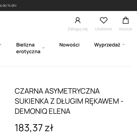
 do 14 dni
Zaloguj się
Ulubione
Koszyk
Bielizna
Nowości
Wyprzedaż
erotyczna
CZARNA ASYMETRYCZNA
SUKIENKA Z DŁUGIM RĘKAWEM -
DEMONIQ ELENA
183,37 zł