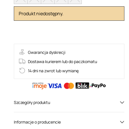
Produkt niedostępny.
ELENA
Gwarancja dyskrecji
Dostawa kurierem lub do paczkomatu
14 dni na zwrot lub wymianę
Szczegóły produktu
Płeć:
Dla niej
Informacje o producencie