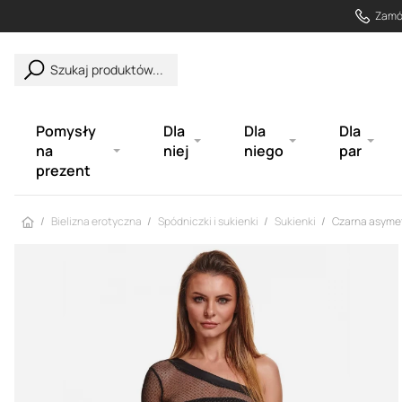
Zamów
Szukaj produktów...
Pomysły
Dla
Dla
Dla
na
niej
niego
par
prezent
Strona główna
Bielizna erotyczna
Spódniczki i sukienki
Sukienki
Czarna asymet