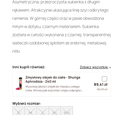
Asymetryczna, przezroczysta sukienka z długim
rękawem. Atrakcyjnie ukazująca linię szyi i odkrytego
ramienia. W górnej części oraz w pasie obwodzona
miłym w dotyku, czarnym materiałem. Sukienka
została w całości wykonana z czarnej, transparentnej
siateczki ozdobionej splotem ze srebrnej, metalowej
nitki.
Inni kupili również:
Zobacz wszystkie
∨
Zmysłowy olejek do ciała - Shunga
Aphrodisia - 240 ml
89,41 zł
Wysokiej jakości olejek do masażu całego
92,91 zł
ciała. Afrodyzjak w postaci olejku odpręża i
relaksuje ciało. Jego formuła...
Wybierz rozmiar:
S
M
L
XL
XXL