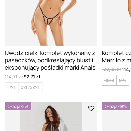
Uwodzicielki komplet wykonany z
Komplet c
paseczków, podkreślający biust i
Merrilo z
eksponujący pośladki marki Anais
132,35 zł
114,
114,71 zł
92,71 zł
XS/S
M/L
L/XL
XXL/XXXL
Okazja
-8%
Okazja
-18%