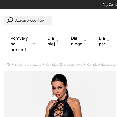
Zamów
Szukaj produktów...
Pomysły
Dla
Dla
Dla
na
niej
niego
par
prezent
Strona główna
Bielizna erotyczna
Komplety 2 i 3-częściowe
Komplety dwuczęśc