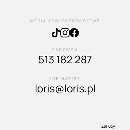
MEDIA SPOŁECZNOŚCIOWE
ZADZWOŃ
513 182 287
LUB NAPISZ
loris@loris.pl
Zakupy