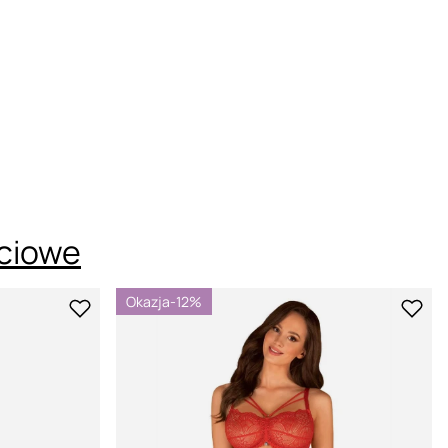
Kolor:
Czarny
ciowe
Okazja
-12%