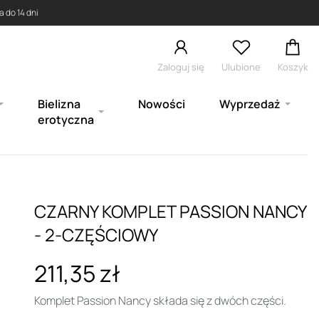
 do 14 dni
Zaloguj się
Ulubione
Koszyk
Bielizna
Nowości
Wyprzedaż
erotyczna
CZARNY KOMPLET PASSION NANCY
- 2-CZĘŚCIOWY
211,35 zł
Komplet Passion Nancy składa się z dwóch części.