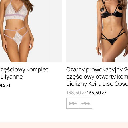
częściowy komplet
Czarny prowokacyjny 2
Lilyanne
częściowy otwarty kom
bielizny Keira Lise Obs
94 zł
168,50 zł
135,50 zł
S/M
L/XL