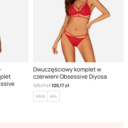
-
Dwuczęściowy komplet w
plet
czerwieni Obsessive Diyosa
essive
125,17 zł
105,17 zł
XS/S
M/L