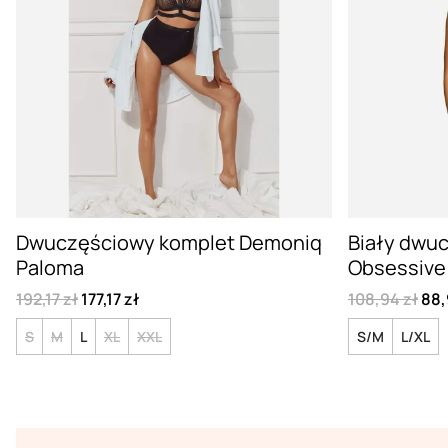
Dwuczęściowy komplet Demoniq
Biały dwu
Paloma
Obsessive 
192,17 zł
177,17 zł
108,94 zł
88,
S
M
L
XL
XXL
S/M
L/XL