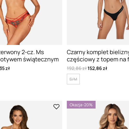
zerwony 2-cz. Ms
Czarny komplet bielizn
 motywem świątecznym
częściowy z topem na 
35 zł
192,86 zł
152,86 zł
S/M
Okazja
-20%