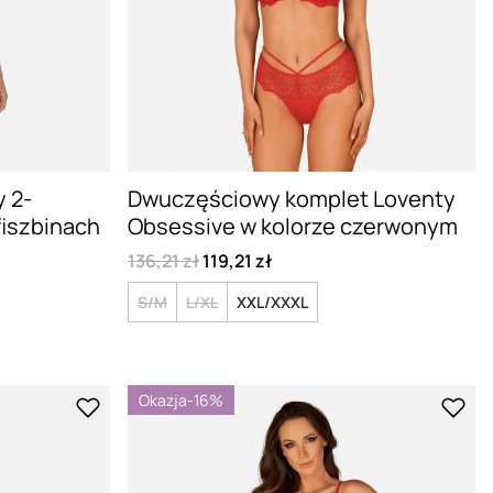
y 2-
Dwuczęściowy komplet Loventy
fiszbinach
Obsessive w kolorze czerwonym
136,21 zł
119,21 zł
S/M
L/XL
XXL/XXXL
Okazja
-16%