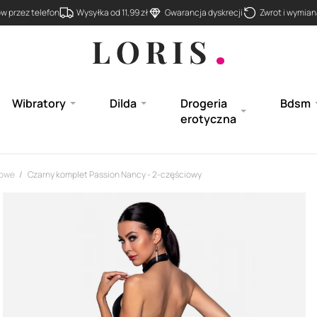
 przez telefon
Wysyłka od 11,99 zł
Gwarancja dyskrecji
Zwrot i wymiana
Wibratory
Dilda
Drogeria
Bdsm
erotyczna
iowe
Czarny komplet Passion Nancy - 2-częściowy