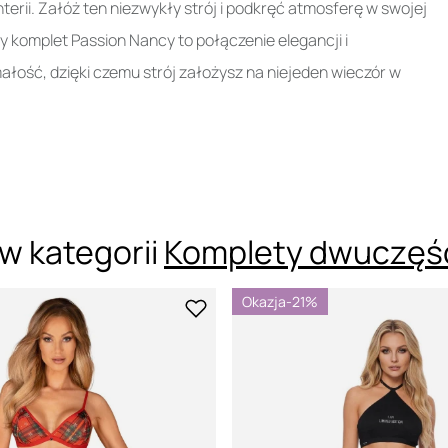
erii. Załóż ten niezwykły strój i podkręć atmosferę w swojej
y komplet Passion Nancy to połączenie elegancji i
łość, dzięki czemu strój założysz na niejeden wieczór w
w kategorii
Komplety dwuczęś
Okazja
-21%