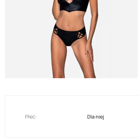
Płeć:
Dla niej