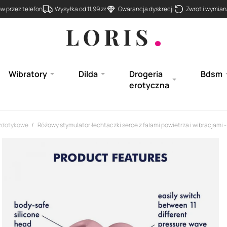
 przez telefon
Wysyłka od 11,99 zł
Gwarancja dyskrecji
Zwrot i wymiana
Wibratory
Dilda
Drogeria
Bdsm
erotyczna
ezdotykowe
Różowy stymulator łechtaczki serce z falami powietrza i wibracjami -