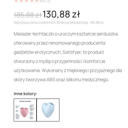
★
★
★
★
★
★
★
★
★
★
5.0
(1)
130,88 zł
185,88 zł
Najniższa cena z ostatnich 30 dni przed obniżką: 185,88 zł
Masażer łechtaczki o uroczym kształcie serduszka,
oferowany przez renomowanego producenta
gadżetów erotycznych, Satisfyer, to produkt
stworzony z myślą o przyjemności i komforcie
użytkowania. Wykonany z miękkiego i przyjaznego dla
skóry tworzywa ABS oraz silikonu medycznego.
Inne kolory: