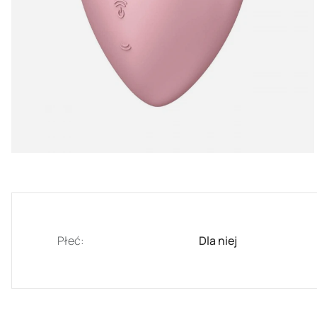
Płeć:
Dla niej