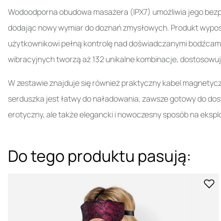
Wodoodporna obudowa masażera (IPX7) umożliwia jego bezpi
dodając nowy wymiar do doznań zmysłowych. Produkt wyposażo
użytkownikowi pełną kontrolę nad doświadczanymi bodźcami.
wibracyjnych tworzą aż 132 unikalne kombinacje, dostosowują
W zestawie znajduje się również praktyczny kabel magnetycz
serduszka jest łatwy do naładowania, zawsze gotowy do dos
erotyczny, ale także elegancki i nowoczesny sposób na ekspl
Do tego produktu pasują: