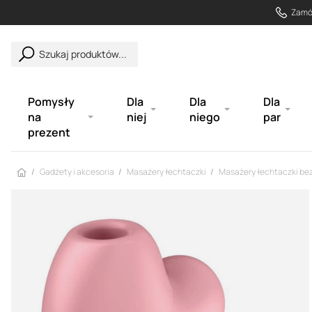
Zamów
Szukaj produktów...
Pomysły
Dla
Dla
Dla
na
niej
niego
par
prezent
Strona główna
Gadżety i akcesoria
Masażery łechtaczki
Masażery łechtaczki b