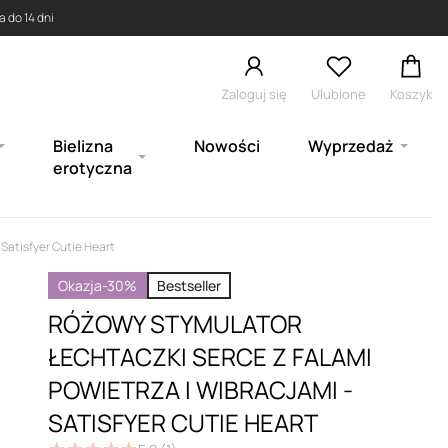
 do 14 dni
Zaloguj się
Ulubione
Koszyk
Bielizna
Nowości
Wyprzedaż
erotyczna
 Satisfyer Cutie Heart
Okazja
-30%
Bestseller
RÓŻOWY STYMULATOR
ŁECHTACZKI SERCE Z FALAMI
POWIETRZA I WIBRACJAMI -
SATISFYER CUTIE HEART