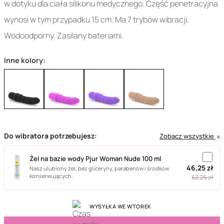
w dotyku dla ciała silikonu medycznego. Część penetracyjna
wynosi w tym przypadku 15 cm. Ma 7 trybów wibracji.
Wodoodporny. Zasilany bateriami.
Inne kolory:
Do wibratora potrzebujesz:
Zobacz wszystkie
∨
Żel na bazie wody Pjur Woman Nude 100 ml
46,25 zł
Nasz ulubiony żel, bez gliceryny, parabenów i środków
konserwujących.
62,25 zł
WYSYŁKA WE WTOREK