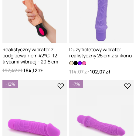
Realistyczny wibrator z
Duży fioletowy wibrator
podgrzewaniem 42°C i 12
realistyczny 25 cm z silikonu
trybami wibracji- 20,5 cm
197,42 zł
164,12 zł
114,07 zł
102,07 zł
-12%
-7%