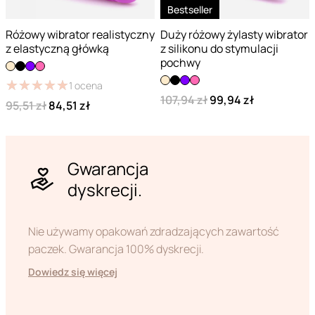
Bestseller
Różowy wibrator realistyczny
Duży różowy żylasty wibrator
z elastyczną główką
z silikonu do stymulacji
pochwy
★
★
★
★
★
★
★
★
★
★
1
ocena
107,94 zł
99,94 zł
95,51 zł
84,51 zł
Gwarancja
dyskrecji.
Nie używamy opakowań zdradzających zawartość
paczek. Gwarancja 100% dyskrecji.
Dowiedz się więcej