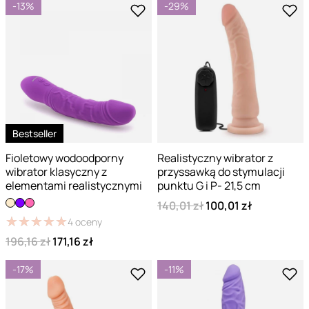
-13%
-29%
Bestseller
Fioletowy wodoodporny
Realistyczny wibrator z
wibrator klasyczny z
przyssawką do stymulacji
elementami realistycznymi
punktu G i P- 21,5 cm
140,01 zł
100,01 zł
★
★
★
★
★
★
★
★
★
★
4
oceny
196,16 zł
171,16 zł
-17%
-11%