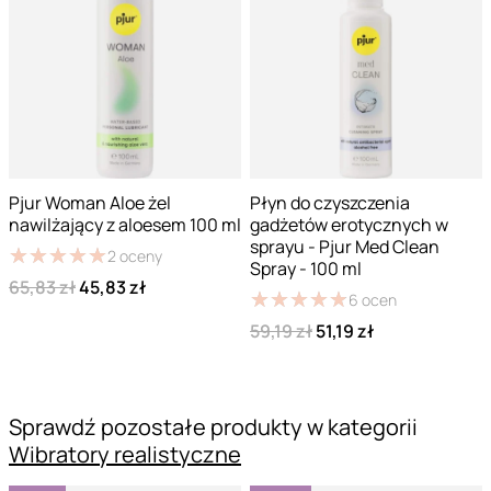
Pjur Woman Aloe żel
Płyn do czyszczenia
nawilżający z aloesem 100 ml
gadżetów erotycznych w
sprayu - Pjur Med Clean
★
★
★
★
★
★
★
★
★
★
2
oceny
Spray - 100 ml
65,83 zł
45,83 zł
★
★
★
★
★
★
★
★
★
★
6
ocen
59,19 zł
51,19 zł
Sprawdź pozostałe produkty w kategorii
Wibratory realistyczne