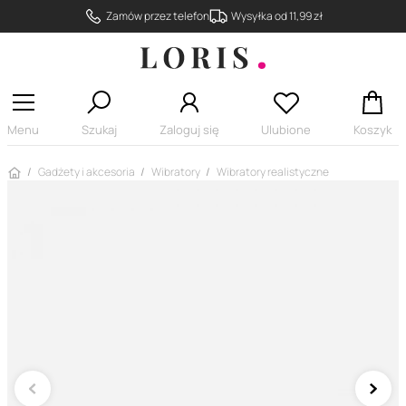
Zamów przez telefon
Wysyłka od 11,99 zł
Menu
Szukaj
Zaloguj się
Ulubione
Koszyk
Strona główna
Gadżety i akcesoria
Wibratory
Wibratory realistyczne