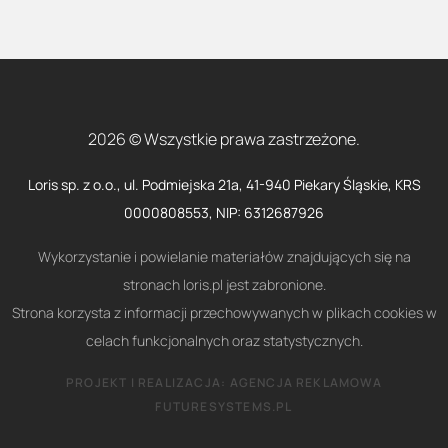
2026 © Wszystkie prawa zastrzeżone.
Loris sp. z o.o., ul. Podmiejska 21a, 41-940 Piekary Śląskie, KRS
0000808553, NIP: 6312687926
Wykorzystanie i powielanie materiałów znajdujących się na
stronach loris.pl jest zabronione.
Strona korzysta z informacji przechowywanych w plikach cookies w
celach funkcjonalnych oraz statystycznych.
PROJEKT I REALIZACJA:
AGENCJA REKLAMOWA
FUTURESYSTEMS.PL